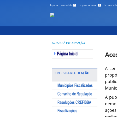
Ir para o conteúdo
1
Ir para o menu
2
Ir para a
ACESSO À INFORMAÇÃO
Ace
A Lei
CREFISBA REGULAÇÃO
propó
públic
Munic
A pub
democ
ações
melho