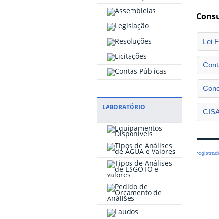
Consu
Lei F
Cont
Conc
LABORATÓRIO
CISA
registra