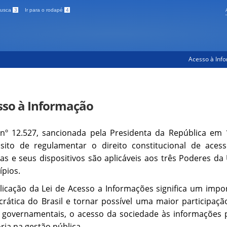
 busca
3
Ir para o rodapé
4
Acesso à Inf
sso à Informação
 nº 12.527, sancionada pela Presidenta da República e
sito de regulamentar o direito constitucional de ace
as e seus dispositivos são aplicáveis aos três Poderes da 
ípios.
licação da Lei de Acesso a Informações significa um impo
rática do Brasil e tornar possível uma maior participaçã
 governamentais, o acesso da sociedade às informações 
ria na gestão pública.