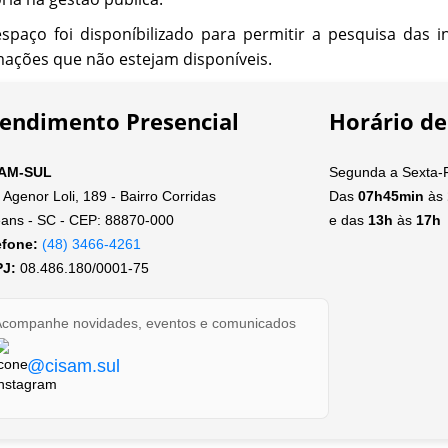
espaço foi disponíbilizado para permitir a pesquisa das i
mações que não estejam disponíveis.
endimento Presencial
Horário d
AM-SUL
Segunda a Sexta-F
Agenor Loli, 189 - Bairro Corridas
Das
07h45min
às
eans - SC - CEP: 88870-000
e das
13h
às
17h
efone:
(48) 3466-4261
J:
08.486.180/0001-75
Acompanhe novidades, eventos e comunicados
@cisam.sul