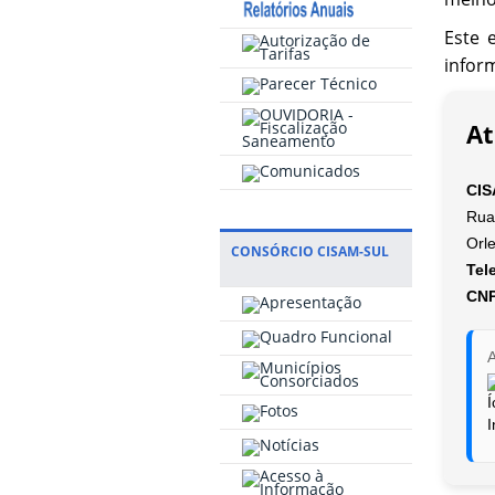
Este 
infor
At
CIS
Rua 
Orl
CONSÓRCIO CISAM-SUL
Tel
CNP