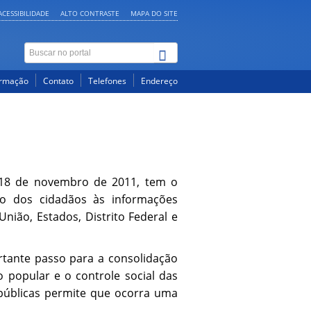
ACESSIBILIDADE
ALTO CONTRASTE
MAPA DO SITE
ormação
Contato
Telefones
Endereço
m 18 de novembro de 2011, tem o
sso dos cidadãos às informações
União, Estados, Distrito Federal e
rtante passo para a consolidação
o popular e o controle social das
públicas permite que ocorra uma