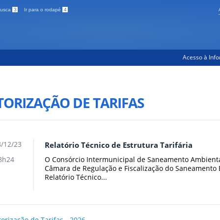
 busca
3
Ir para o rodapé
4
Acesso à Inf
TORIZAÇÃO DE TARIFAS
/12/23
Relatório Técnico de Estrutura Tarifária
O Consórcio Intermunicipal de Saneamento Ambienta
8h24
Câmara de Regulação e Fiscalização do Saneamento Bá
Relatório Técnico...
orização de Tarifas - 2026