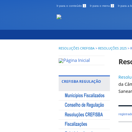
Ir para o conteúdo
1
Ir para o menu
2
Ir para a
RESOLUÇÕES CREFISBA
>
RESOLUÇÕES 2025
>
Res
Resolu
CREFISBA REGULAÇÃO
da Câm
Saneam
registra