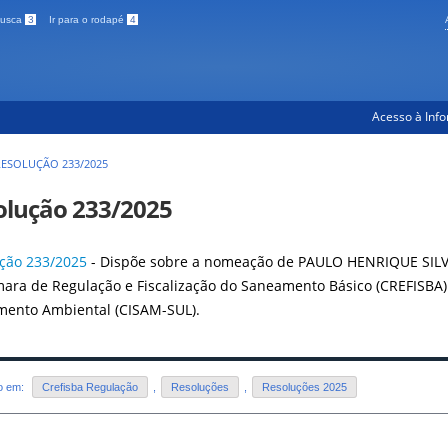
 busca
3
Ir para o rodapé
4
Acesso à Inf
RESOLUÇÃO 233/2025
olução 233/2025
ção 233/2025
- Dispõe sobre a nomeação de PAULO HENRIQUE SILV
ara de Regulação e Fiscalização do Saneamento Básico (CREFISBA)
ento Ambiental (CISAM-SUL).
do em:
Crefisba Regulação
,
Resoluções
,
Resoluções 2025